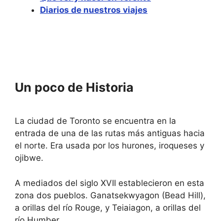
s
d
Diarios de nuestros viajes
e
s
l
e
e
l
c
e
t
c
a
t
d
a
a
d
t
a
Un poco de Historia
e
t
.
e
P
.
r
P
e
r
La ciudad de Toronto se encuentra en la
s
e
s
s
entrada de una de las rutas más antiguas hacia
t
s
el norte. Era usada por los hurones, iroqueses y
h
t
e
h
ojibwe.
q
e
u
q
e
u
A mediados del siglo XVII establecieron en esta
s
e
zona dos pueblos. Ganatsekwyagon (Bead Hill),
t
s
i
t
a orillas del río Rouge, y Teiaiagon, a orillas del
o
i
n
o
río Humber.