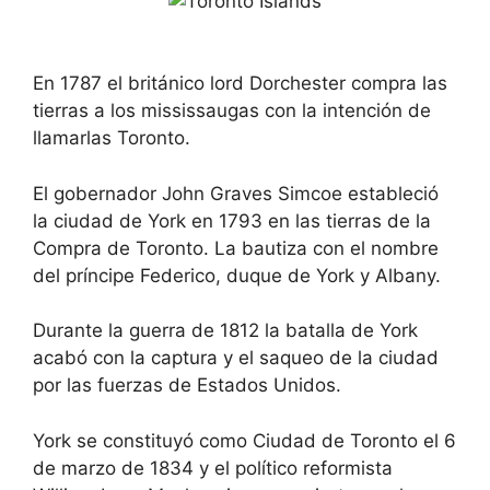
c
t
u
c
t
u
s
t
En 1787 el británico lord Dorchester compra las
f
s
o
f
tierras a los mississaugas con la intención de
r
o
c
r
llamarlas Toronto.
h
c
a
h
n
a
El gobernador John Graves Simcoe estableció
g
n
la ciudad de York en 1793 en las tierras de la
i
g
n
i
Compra de Toronto. La bautiza con el nombre
g
n
del príncipe Federico, duque de York y Albany.
d
g
a
d
t
a
e
t
Durante la guerra de 1812 la batalla de York
s
e
acabó con la captura y el saqueo de la ciudad
.
s
.
por las fuerzas de Estados Unidos.
York se constituyó como Ciudad de Toronto el 6
de marzo de 1834 y el político reformista