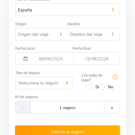
España
Origen
Destino
Origen del viaje
Destino del viaje
-
Fecha inicio
Fecha final
-
N
N
a
a
Tipo de seguro
v
v
¿Ya estás de
i
i
viaje?
Selecciona tu seguro
g
g
Si
No
a
a
t
t
Nº de viajeros
e
e
f
b
-
+
o
a
r
c
w
k
a
w
r
a
Calcula tu seguro
d
r