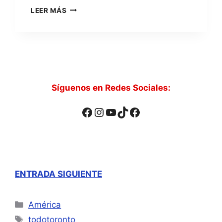
CANADÁ
LEER MÁS
2019:
RUTA
POR
ONTARIO
Y
QUEBEC
Síguenos en Redes Sociales:
Facebook
Instagram
YouTube
TikTok
Facebook
ENTRADA SIGUIENTE
Categorías
América
Etiquetas
todotoronto