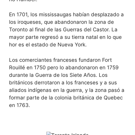
m
n
a
m
r
a
En 1701, los mississaugas habían desplazado a
k
r
los iroqueses, que abandonaron la zona de
k
k
e
k
Toronto al final de las Guerras del Castor. La
y
e
mayor parte regresó a su tierra natal en lo que
t
y
o
t
hor es el estado de Nueva York.
g
o
e
g
t
e
Los comerciantes franceses fundaron Fort
t
t
h
t
Rouillé en 1750 pero lo abandonaron en 1759
e
h
durante la Guerra de los Siete Años. Los
k
e
e
k
británicos derrotaron a los franceses y a sus
y
e
aliados indígenas en la guerra, y la zona pasó a
b
y
o
b
formar parte de la colonia británica de Quebec
a
o
r
a
en 1763.
d
r
s
d
h
s
o
h
r
o
t
r