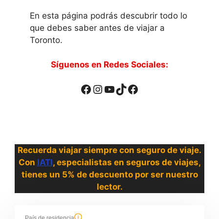
En esta página podrás descubrir todo lo
que debes saber antes de viajar a
Toronto.
Síguenos en Redes Sociales:
Facebook
Instagram
YouTube
TikTok
Facebook
Recuerda viajar siempre con seguro de viaje.
Con
IATI
, especialistas en seguros de viajes,
tienes un 5% de descuento por ser nuestro
lector.
País de residencia