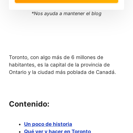
t
d
o
t
i
o
*Nos ayuda a mantener el blog
n
i
t
n
e
t
r
e
a
r
c
a
t
c
w
t
i
w
Toronto, con algo más de 6 millones de
t
i
habitantes, es la capital de la provincia de
h
t
t
h
Ontario y la ciudad más poblada de Canadá.
h
t
e
h
c
e
a
c
l
a
e
l
Contenido:
n
e
d
n
a
d
r
a
a
r
Un poco de historia
n
a
Qué ver y hacer en Toronto
d
n