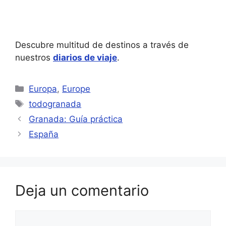
Descubre multitud de destinos a través de
nuestros
diarios de viaje
.
Categorías
Europa
,
Europe
Etiquetas
todogranada
Granada: Guía práctica
España
Deja un comentario
Comentario