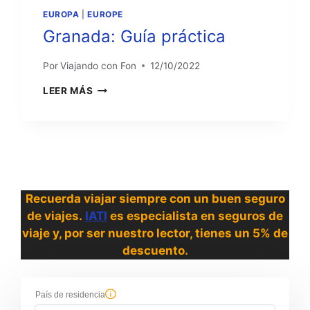
EUROPA
|
EUROPE
Granada: Guía práctica
Por
Viajando con Fon
12/10/2022
GRANADA:
LEER MÁS
GUÍA
PRÁCTICA
Recuerda viajar siempre con un buen seguro
de viajes.
IATI
es especialista en seguros de
viaje y, por ser nuestro lector, tienes un 5% de
descuento.
País de residencia