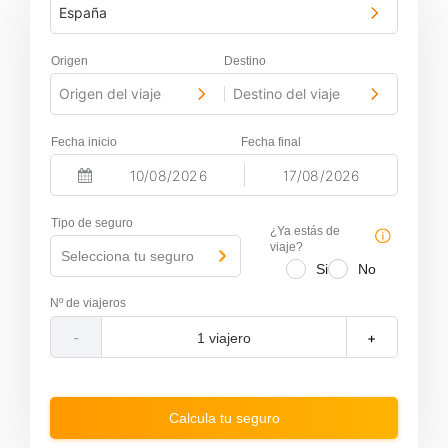
España
Origen
Destino
Origen del viaje
Destino del viaje
-
Fecha inicio
Fecha final
-
N
N
a
a
Tipo de seguro
v
v
¿Ya estás de
i
i
viaje?
Selecciona tu seguro
g
g
Si
No
a
a
t
t
Nº de viajeros
e
e
f
b
-
+
o
a
r
c
w
k
a
w
r
a
Calcula tu seguro
d
r
t
d