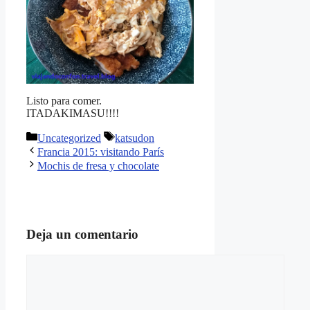
Listo para comer.
ITADAKIMASU!!!!
Categorías
Etiquetas
Uncategorized
katsudon
Francia 2015: visitando París
Mochis de fresa y chocolate
Deja un comentario
Comentario