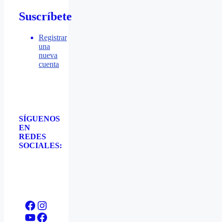
Suscríbete
Registrar
una
nueva
cuenta
SÍGUENOS
EN
REDES
SOCIALES:
Facebook
Instagram
YouTube
Facebook