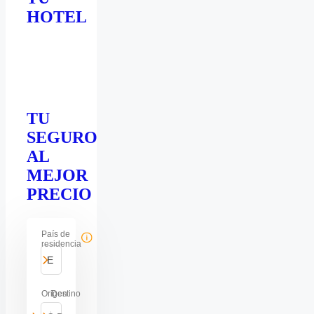
HOTEL
TU
SEGURO
AL
MEJOR
PRECIO
País de
residencia
España
Origen
Destino