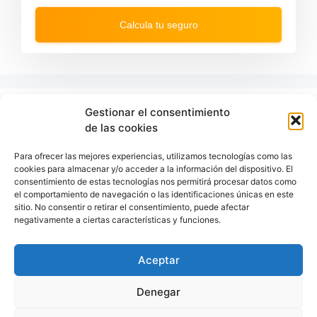
a
w
r
a
Calcula tu seguro
d
r
t
d
o
t
i
o
n
i
t
n
e
t
r
e
Gestionar el consentimiento
Últimas entradas:
a
r
de las cookies
c
a
t
c
w
t
Para ofrecer las mejores experiencias, utilizamos tecnologías como las
Comunitat Valenciana / Comunidad Valenciana
i
w
cookies para almacenar y/o acceder a la información del dispositivo. El
t
i
consentimiento de estas tecnologías nos permitirá procesar datos como
h
t
Valencia: qué ver y hacer
el comportamiento de navegación o las identificaciones únicas en este
t
h
h
t
sitio. No consentir o retirar el consentimiento, puede afectar
Gibraltar
e
h
negativamente a ciertas características y funciones.
c
e
Castilla-La Mancha
a
c
l
a
Jaén: qué ver y hacer
Aceptar
e
l
n
e
d
n
Denegar
a
d
r
a