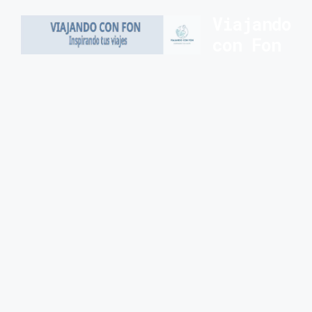
Saltar
Viajando
al
con Fon
contenido