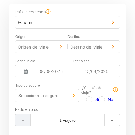
País de residencia
España
Origen
Destino
Origen del viaje
Destino del viaje
-
Fecha inicio
Fecha final
-
N
N
a
a
Tipo de seguro
v
v
¿Ya estás de
i
i
viaje?
Selecciona tu seguro
g
g
Si
No
a
a
t
t
Nº de viajeros
e
e
f
b
-
+
o
a
r
c
w
k