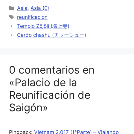
Categorías
Asia
,
Asia (E)
Etiquetas
reunificacion
Templo Zōjōji (増上寺)
Cerdo chashu (チャーシュー)
0 comentarios en
«Palacio de la
Reunificación de
Saigón»
Pingback:
Vietnam 2.017 (1ªParte) – Viajando